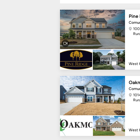
Pine
Comun
100
Rur
West
Oak
Comun
101
Rur
West