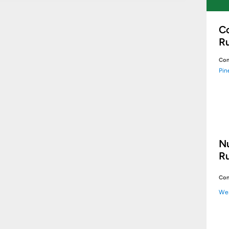
C
Ru
Com
Pin
N
Ru
Con
We