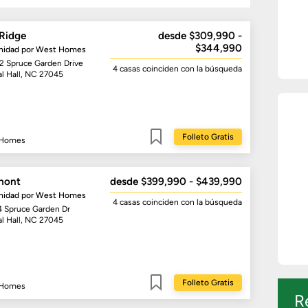
 Ridge
desde $309,990 -
$344,990
idad por
West Homes
2 Spruce Garden Drive
4 casas
coinciden con la búsqueda
al Hall, NC 27045
Folleto Gratis
 Homes
Guardar
mont
desde $399,990 - $439,990
idad por
West Homes
4 casas
coinciden con la búsqueda
4 Spruce Garden Dr
al Hall, NC 27045
Folleto Gratis
 Homes
Guardar
R