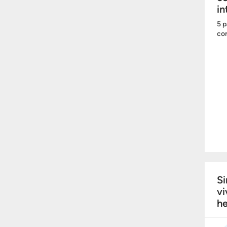
in
5 p
com
Si
vi
he