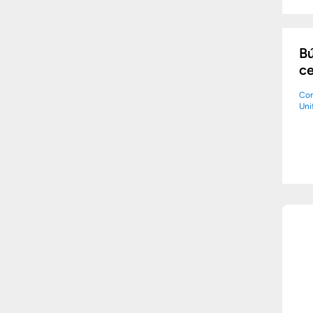
Bú
ce
Co
Uni