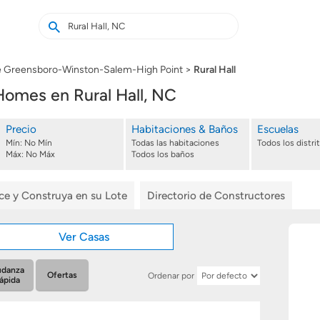
Buscar
Buscar
casas
nuevas
e Greensboro-Winston-Salem-High Point
Rural Hall
omes en Rural Hall, NC
Precio
Habitaciones & Baños
Escuelas
Mín:
No Mín
Todas las habitaciones
Todos los distri
Máx:
No Máx
Todos los baños
ice y Construya en su Lote
Directorio de Constructores
Ver Casas
danza
Ofertas
Ordenar por
ápida