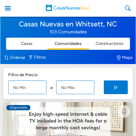
Casas Nuevas en Whitsett, NC
103 Comunidades
Casas
Comunidades
Constructores
CasasNuevasAqui
Filtros
Ordenar
Mapa
Filtro de Precio
Ir
a
Disponible