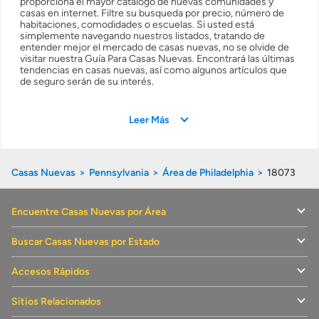
proporciona el mayor catálogo de nuevas comunidades y
casas en internet. Filtre su busqueda por precio, número de
habitaciones, comodidades o escuelas. Si usted está
simplemente navegando nuestros listados, tratando de
entender mejor el mercado de casas nuevas, no se olvide de
visitar nuestra Guía Para Casas Nuevas. Encontrará las últimas
tendencias en casas nuevas, así como algunos artículos que
de seguro serán de su interés.
Leer Más
Casas Nuevas
Pennsylvania
Área de Philadelphia
18073
Encuentre Casas Nuevas por Área
Buscar Casas Nuevas por Estado
Accesos Rápidos
Sitios Relacionados