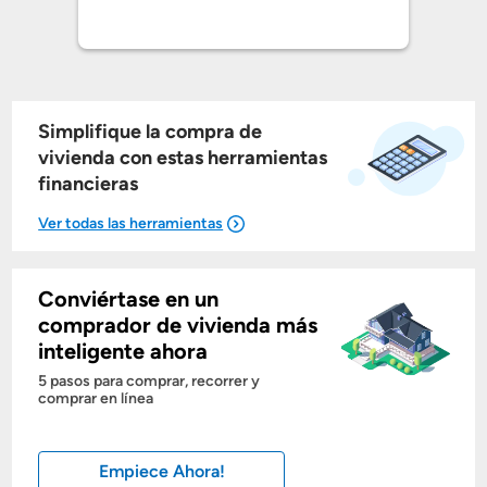
Simplifique la compra de
vivienda con estas herramientas
financieras
Conviértase en un
Mostrarme lo que puedo pagar
comprador de vivienda más
inteligente ahora
Costos casa nueva vs. usada
5 pasos para comprar, recorrer y
comprar en línea
Obtener mi puntaje de crédito
Empiece Ahora!
Calcular mi hipoteca