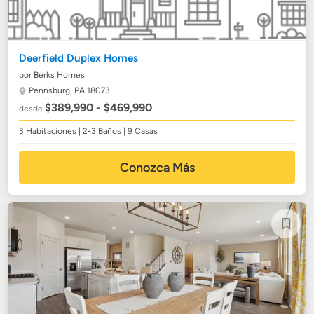
Deerfield Duplex Homes
por Berks Homes
Pennsburg, PA 18073
$389,990 - $469,990
desde
3 Habitaciones | 2-3 Baños | 9 Casas
Conozca Más