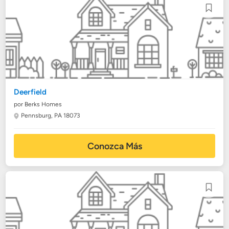
Deerfield
por Berks Homes
Pennsburg, PA 18073
Conozca Más