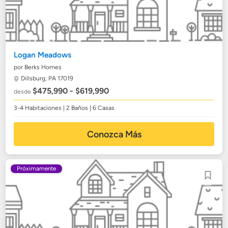
Logan Meadows
por Berks Homes
Dillsburg, PA 17019
$475,990 - $619,990
desde
3-4 Habitaciones | 2 Baños | 6 Casas
Conozca Más
Próximamente