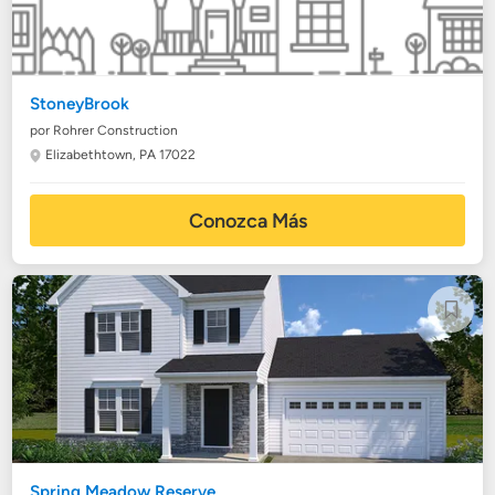
StoneyBrook
por Rohrer Construction
Elizabethtown, PA 17022
Conozca Más
Spring Meadow Reserve