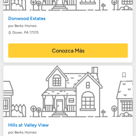
Donwood Estates
por Berks Homes
Dover, PA 17315
Conozca Más
Hills at Valley View
por Berks Homes