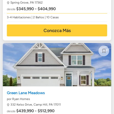
Spring Grove, PA 17362
$345,990 - $404,990
desde
3-4 Habitaciones | 2 Baños | 10 Casas
Conozca Más
Green Lane Meadows
por Ryan Homes
332 Kelso Drive,
Camp Hill, PA 17011
$439,990 - $512,990
desde