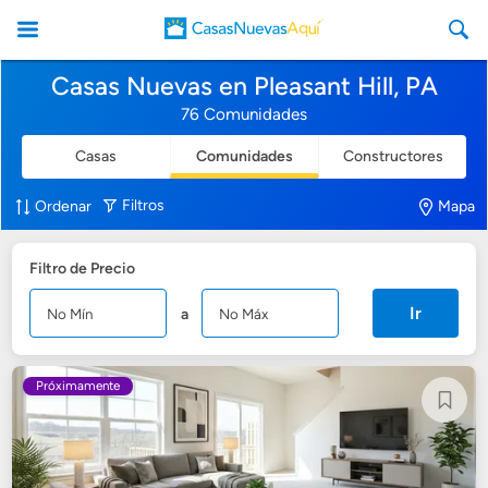
Casas Nuevas en Pleasant Hill, PA
76 Comunidades
Casas
Comunidades
Constructores
CasasNuevasAqui
Filtros
Ordenar
Mapa
Filtro de Precio
Ir
a
Próximamente