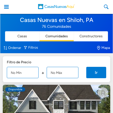
Casas Nuevas en Shiloh, PA
76 Comunidades
Casas
Comunidades
Constructores
CasasNuevasAqui
Filtros
Ordenar
Mapa
Filtro de Precio
Ir
a
Disponible