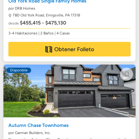
Old York Road Single Family Homes
por DRB Homes
TBD Old York Road,
Emigsville, PA 17318
$455,415 - $475,130
desde
3-4 Habitaciones | 2 Baños | 4 Casas
Obtener Folleto
Disponible
Autumn Chase Townhomes
por Garman Builders, Inc.