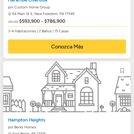
Harambe Overlook
por Custom Home Group
64 Main St E,
New Freedom, PA 17349
$593,900 - $786,900
desde
3-4 Habitaciones | 2 Baños | 15 Casas
Conozca Más
Hampton Heights
por Berks Homes
East Berlin, PA 17316