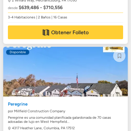
2 Willard Way,
Mechanicsburg, PA 17050
$639,486 - $710,556
desde
3-4 Habitaciones | 2 Baños | 16 Casas
Obtener Folleto
Disponible
Peregrine
por Millfield Construction Company
Peregrine es una comunidad planificada galardonada de 70 casas
adosadas de lujo en West Hempfield...
4317 Heather Lane,
Columbia, PA 17512