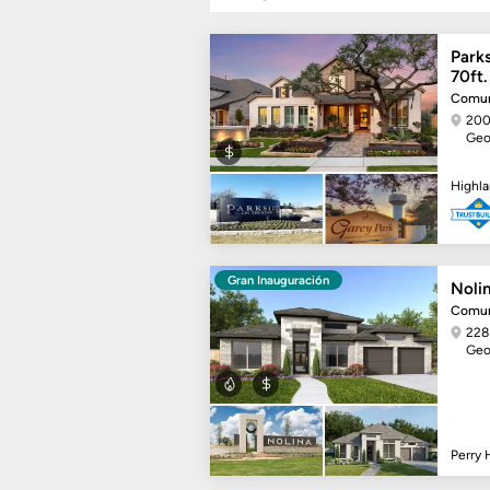
Parks
70ft.
Comun
200
Geo
Highl
Gran Inauguración
Nolin
Comun
228 
Geo
Perry