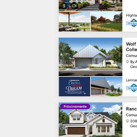
Highl
Wolf
Colle
Comun
By 
Geo
Lenna
Próximamente
Ranc
Comun
208
Geo