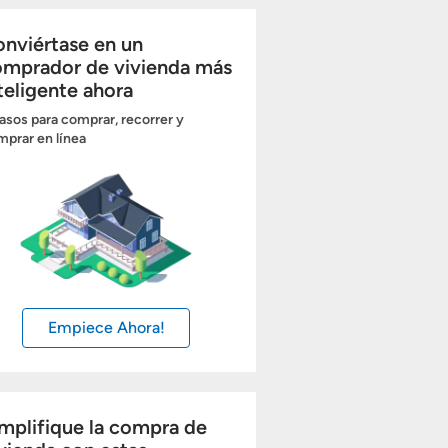
nviértase en un
omprador de vivienda más
teligente ahora
asos para comprar, recorrer y
prar en línea
Empiece Ahora!
mplifique la compra de