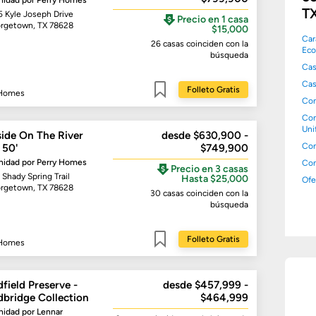
idad por
Perry Homes
T
5 Kyle Joseph Drive
Precio en 1 casa
rgetown, TX 78628
$15,000
Car
26 casas
coinciden con la
Eco
búsqueda
Cas
Cas
Folleto Gratis
 Homes
Com
Guardar
Co
Uni
side On The River
desde $630,900 -
Con
 50'
$749,900
idad por
Perry Homes
Co
Precio en 3 casas
Shady Spring Trail
Hasta $25,000
Ofe
rgetown, TX 78628
30 casas
coinciden con la
búsqueda
Folleto Gratis
 Homes
Guardar
field Preserve -
desde $457,999 -
bridge Collection
$464,999
idad por
Lennar