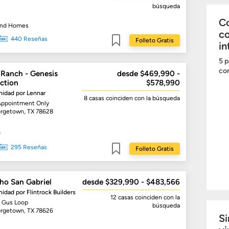
búsqueda
Co
and Homes
c
440 Reseñas
Folleto Gratis
in
Guardar
5 p
com
 Ranch - Genesis
desde $469,990 -
ction
$578,990
idad por
Lennar
8 casas
coinciden con la búsqueda
Appointment Only
rgetown, TX 78628
r
295 Reseñas
Folleto Gratis
Guardar
ho San Gabriel
desde $329,990 - $483,566
idad por
Flintrock Builders
12 casas
coinciden con la
 Gus Loop
búsqueda
rgetown, TX 78626
Si