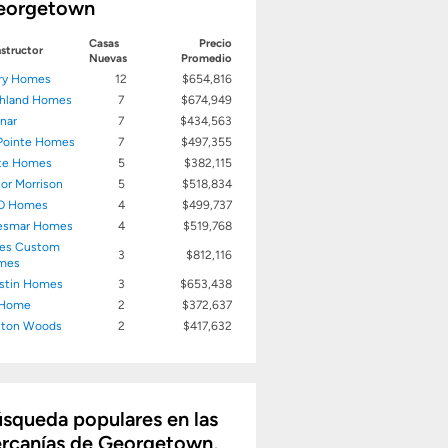
eorgetown
Casas
Precio
structor
Nuevas
Promedio
ry Homes
12
$654,816
hland Homes
7
$674,949
nar
7
$434,563
 Pointe Homes
7
$497,355
te Homes
5
$382,115
lor Morrison
5
$518,834
O Homes
4
$499,737
esmar Homes
4
$519,768
es Custom
3
$812,116
mes
stin Homes
3
$653,438
 Home
2
$372,637
hton Woods
2
$417,632
squeda populares en las
rcanías de Georgetown,