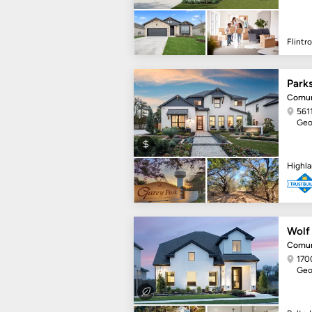
Flintr
Park
Comun
561
Geo
Highl
Wolf
Comun
170
Geo