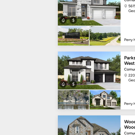
Comun
561
Geo
Perry
Park
West
Comun
220 
Geo
Perry
Wood
Wood
Comun