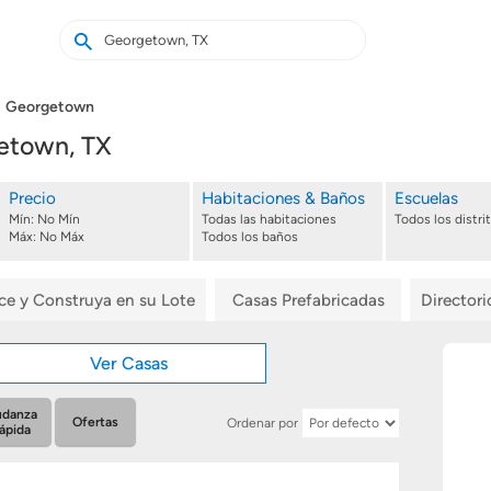
Buscar
Buscar
casas
nuevas
Georgetown
etown, TX
Precio
Habitaciones & Baños
Escuelas
Mín:
No Mín
Todas las habitaciones
Todos los distri
Máx:
No Máx
Todos los baños
ice y Construya en su Lote
Casas Prefabricadas
Director
Ver Casas
danza
Ofertas
Ordenar por
ápida