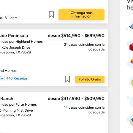
vi
he
Obtenga más
información
ock Builders
Guardar
side Peninsula
desde $514,990 - $699,990
idad por
Highland Homes
21 casas
coinciden con la
1 Kyle Joseph Drive
búsqueda
rgetown, TX 78628
and Homes
440 Reseñas
Folleto Gratis
Guardar
 Ranch
desde $417,990 - $509,990
idad por
Pulte Homes
14 casas
coinciden con la
0 Morning Mist Drive
búsqueda
rgetown, TX 78628