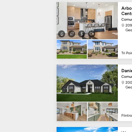
Arbo
Cent
Comun
209
Geo
Tri Po
Dani
Comun
200
Geo
Flintr