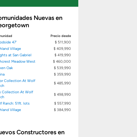
omunidades Nuevas en
eorgetown
unidad
Precio desde
dside 47'
$ 511,900
hland Village
$ 409,990
ghts at San Gabriel
$ 419,990
hcrest Meadow West
$ 460,000
ken Oak
$ 539,990
ina
$ 359,990
or Collection At Wolf
$ 485,990
nch
k Collection At Wolf
$ 498,990
nch
f Ranch: 51ft. lots
$ 557,990
hland Village
$ 384,990
uevos Constructores en