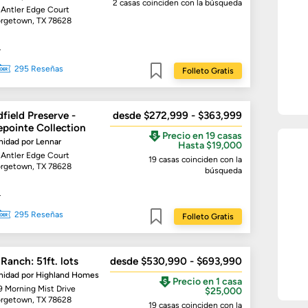
2 casas
coinciden con la búsqueda
 Antler Edge Court
rgetown, TX 78628
r
295 Reseñas
Folleto Gratis
Guardar
field Preserve -
desde $272,999 - $363,999
epointe Collection
Precio en 19 casas
idad por
Lennar
Hasta $19,000
 Antler Edge Court
19 casas
coinciden con la
rgetown, TX 78628
búsqueda
r
295 Reseñas
Folleto Gratis
Guardar
Ranch: 51ft. lots
desde $530,990 - $693,990
idad por
Highland Homes
Precio en 1 casa
9 Morning Mist Drive
$25,000
rgetown, TX 78628
19 casas
coinciden con la