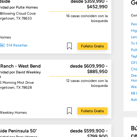
side
desde $359,990 -
G
$452,990
idad por
Pulte Homes
 Billowing Cloud Cove
Con
16 casas
coinciden con la
rgetown, TX 78633
búsqueda
Per
Hig
Len
 Homes
Tri
514 Reseñas
Folleto Gratis
Pul
Guardar
Tay
GF
 Ranch - West Bend
desde $609,990 -
Ch
$885,950
idad por
David Weekley
Dre
s
Ho
12 casas
coinciden con la
5 Morning Mist Drive
búsqueda
We
rgetown, TX 78628
KB
As
Folleto Gratis
 Weekley Homes
Guardar
Bú
ide Peninsula 50'
desde $599,900 -
ce
$799,900