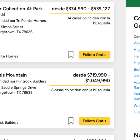
r Collection At Park
desde $374,990 - $539,127
ral
C
14 casas
coinciden con la
idad por
Tri Pointe Homes
búsqueda
G
 Simba Street
rgetown, TX 78626
Com
Woo
Hig
Folleto Gratis
inte Homes
Hei
Guardar
Hig
Bro
els Mountain
desde $719,990 -
Nol
$1,049,990
idad por
Flintrock Builders
Arb
 Saddle Springs Drive
Ra
8 casas
coinciden con la búsqueda
rgetown, TX 78633
Par
Ra
Wol
Hig
Folleto Gratis
ock Builders
Guardar
N