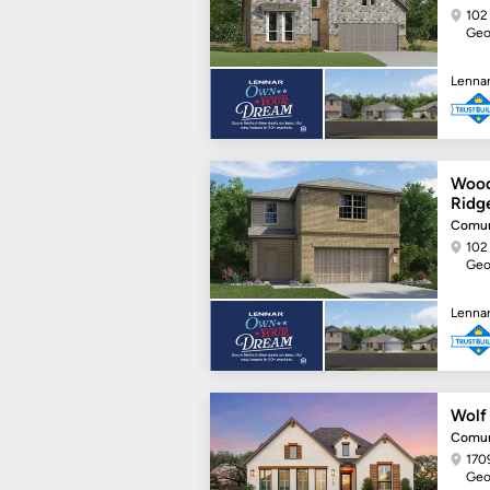
102
Geo
Lenna
Wood
Ridg
Comun
102
Geo
Lenna
Wolf 
Comun
170
Geo