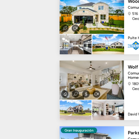
Wood
Comun
516
Geo
Pulte
Wolf
Comun
Home
180
Geo
David
Gran Inauguración
Parks