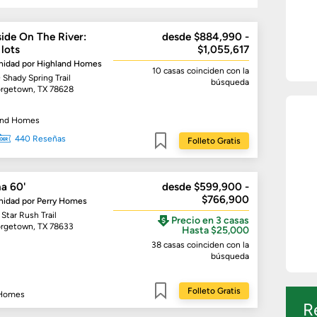
ide On The River:
desde $884,990 -
 lots
$1,055,617
idad por
Highland Homes
10 casas
coinciden con la
 Shady Spring Trail
búsqueda
rgetown, TX 78628
and Homes
440 Reseñas
Folleto Gratis
Guardar
a 60'
desde $599,900 -
$766,900
idad por
Perry Homes
Star Rush Trail
Precio en 3 casas
rgetown, TX 78633
Hasta $25,000
38 casas
coinciden con la
búsqueda
Folleto Gratis
 Homes
Guardar
R