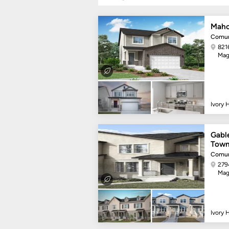
Maho
Comun
821
Mag
Ivory
Gabl
Tow
Comun
279
Mag
Ivory