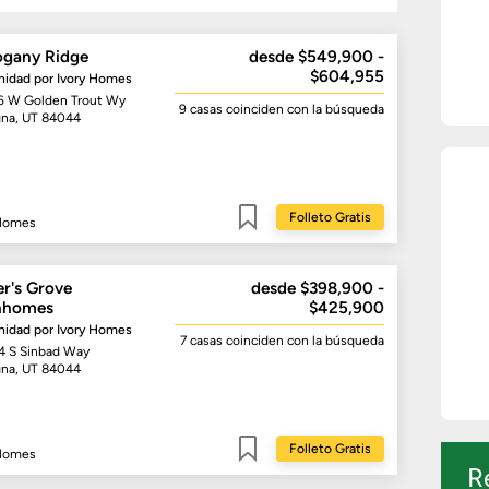
gany Ridge
desde $549,900 -
$604,955
idad por
Ivory Homes
6 W Golden Trout Wy
9 casas
coinciden con la búsqueda
na, UT 84044
Folleto Gratis
 Homes
Guardar
er's Grove
desde $398,900 -
nhomes
$425,900
idad por
Ivory Homes
7 casas
coinciden con la búsqueda
4 S Sinbad Way
na, UT 84044
Folleto Gratis
 Homes
Guardar
R