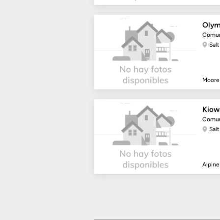
Olym
Comun
Salt
Moore
Kiow
Comun
Sal
Alpin