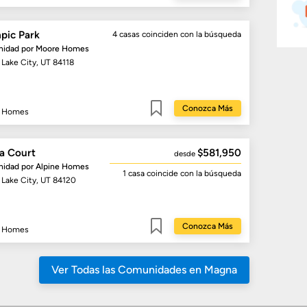
Guardar
pic Park
4 casas
coinciden con la búsqueda
idad por
Moore Homes
 Lake City, UT 84118
Conozca Más
 Homes
Guardar
a Court
$581,950
desde
idad por
Alpine Homes
1 casa
coincide con la búsqueda
t Lake City, UT 84120
Conozca Más
e Homes
Guardar
Ver Todas las Comunidades en Magna