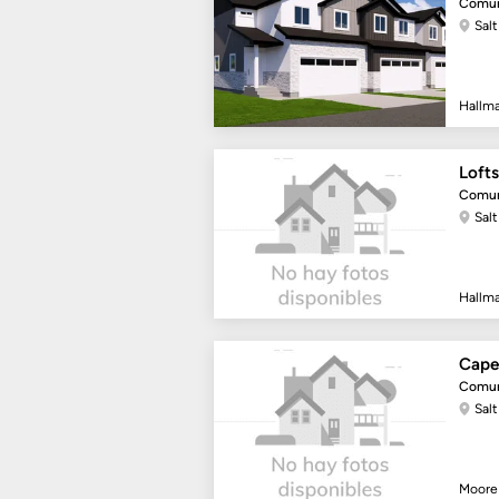
Comun
Sal
Hallm
Loft
Comun
Sal
Hallm
Cape
Comun
Salt
Moore