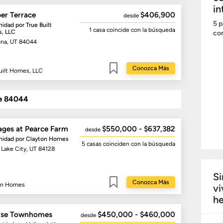
in
er Terrace
$406,900
desde
5 p
idad por
True Built
1 casa
coincide con la búsqueda
, LLC
com
na, UT 84044
Conozca Más
uilt Homes, LLC
Guardar
de 84044
ages at Pearce Farm
$550,000 - $637,382
desde
idad por
Clayton Homes
5 casas
coinciden con la búsqueda
 Lake City, UT 84128
Si
Conozca Más
on Homes
vi
Guardar
he
ise Townhomes
$450,000 - $460,000
desde