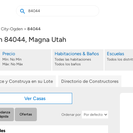
Buscar
Buscar
casas
nuevas
e City-Ogden
84044
n 84044, Magna Utah
Precio
Habitaciones & Baños
Escuelas
Mín:
No Mín
Todas las habitaciones
Todos los distri
Máx:
No Máx
Todos los baños
ice y Construya en su Lote
Directorio de Constructores
Ver Casas
danza
Ofertas
Ordenar por
ápida
des