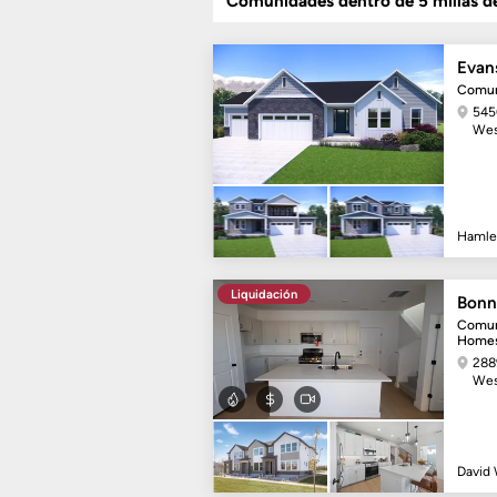
Comunidades dentro de 5 millas 
Evan
Comun
545
Wes
Hamle
Liquidación
Bonn
Comun
Home
288
Wes
David