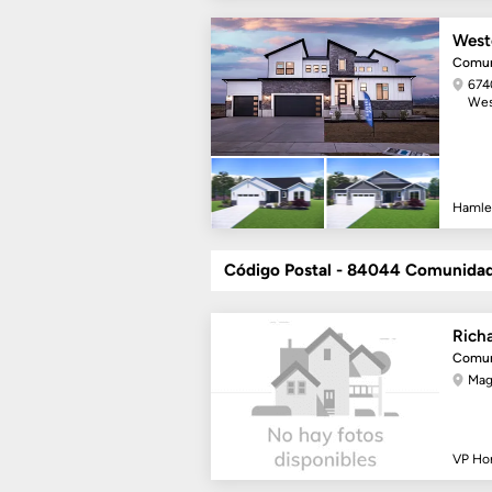
West
Comun
674
Wes
Hamle
Código Postal - 84044 Comunida
Rich
Comun
Mag
VP H