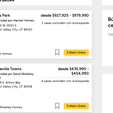
de 84044
s Park
desde $927,925 - $979,990
Bú
idad por
Hamlet Homes
3 casas
coinciden con la búsqueda
ce
0 W 3500 S
t Valley City, UT 84120
Cas
Folleto Gratis
t Homes
Guardar
eville Towns
desde $435,990 -
$454,990
idad por
David Weekley
s
4 casas
coinciden con la búsqueda
9 S. Arfons Bay
t Valley City, UT 84128
Folleto Gratis
 Weekley Homes
Guardar