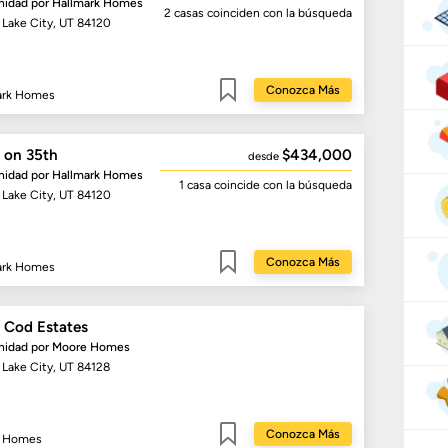
idad por
Hallmark Homes
2 casas
coinciden con la búsqueda
t Lake City, UT 84120
Conozca Más
ark Homes
Guardar
s on 35th
$434,000
desde
idad por
Hallmark Homes
1 casa
coincide con la búsqueda
t Lake City, UT 84120
Conozca Más
ark Homes
Guardar
 Cod Estates
idad por
Moore Homes
 Lake City, UT 84128
Conozca Más
 Homes