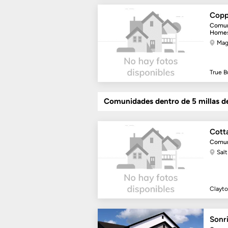
Copp
Comun
Homes
Mag
True B
Comunidades dentro de 5 millas 
Cott
Comun
Salt
Clayt
Sonr