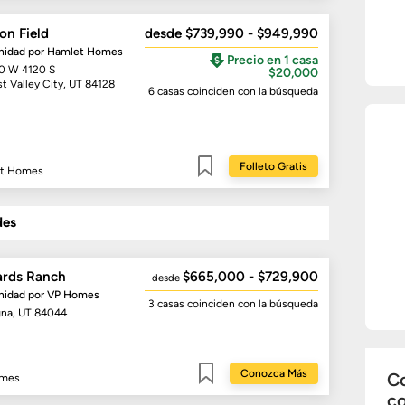
on Field
desde $739,990 - $949,990
idad por
Hamlet Homes
Precio en 1 casa
0 W 4120 S
$20,000
t Valley City, UT 84128
6 casas
coinciden con la búsqueda
Folleto Gratis
t Homes
Guardar
des
ards Ranch
$665,000 - $729,900
desde
idad por
VP Homes
3 casas
coinciden con la búsqueda
na, UT 84044
Conozca Más
Co
omes
Guardar
c