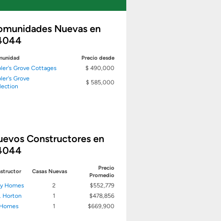
omunidades Nuevas en
4044
unidad
Precio desde
ler's Grove Cottages
$ 490,000
ler's Grove
$ 585,000
lection
uevos Constructores en
4044
Precio
structor
Casas Nuevas
Promedio
ry Homes
2
$552,779
. Horton
1
$478,856
 Homes
1
$669,900