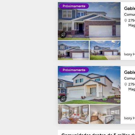
Próximamente
Gable
Comun
279
Mag
Ivory
Próximamente
Gabl
Comun
279
Mag
Ivory