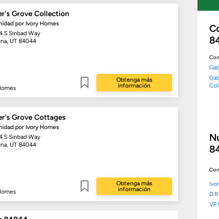
r's Grove Collection
idad por
Ivory Homes
C
4 S Sinbad Way
8
na, UT 84044
Com
Gab
Gab
Obtenga más
información
Col
 Homes
Guardar
er's Grove Cottages
idad por
Ivory Homes
N
4 S Sinbad Way
na, UT 84044
8
Con
Obtenga más
Ivo
información
 Homes
D.R
Guardar
VP