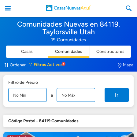
Comunidades Nuevas en 84119,
Taylorsville Utah
19 Comunidades
Casas
Comunidades
Constructores
CasasNuevasAqui
Filtros
Activos
Ordenar
Mapa
Filtro de Precio
Ir
a
Código Postal - 84119 Comunidades