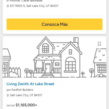
El Monroe. Casas adosadas
617 3900 S,
Salt Lake City, UT 84107
Conozca Más
Living Zenith At Lake Street
por Redfish Builders
Salt Lake City, UT 84107
$1,165,000+
desde