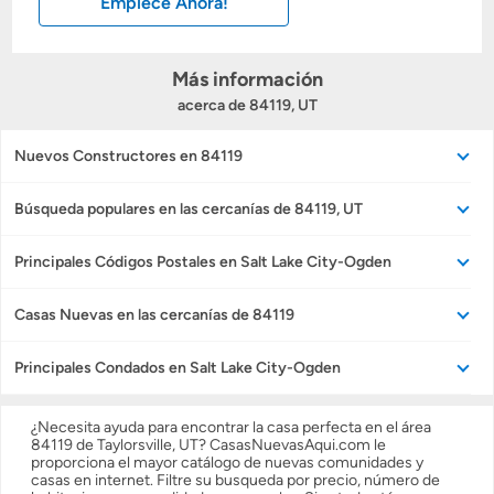
Empiece Ahora!
Calcular mi hipoteca
Obtener Aprobación Previa
Más información
acerca de 84119, UT
Preparar mi casa para la venta
Nuevos Constructores en 84119
Seguro de propietarios
Búsqueda populares en las cercanías de 84119, UT
Principales Códigos Postales en Salt Lake City-Ogden
Obtener ofertas por mi casa
Casas Nuevas en las cercanías de 84119
Principales Condados en Salt Lake City-Ogden
¿Necesita ayuda para encontrar la casa perfecta en el área
84119 de Taylorsville, UT? CasasNuevasAqui.com le
proporciona el mayor catálogo de nuevas comunidades y
casas en internet. Filtre su busqueda por precio, número de