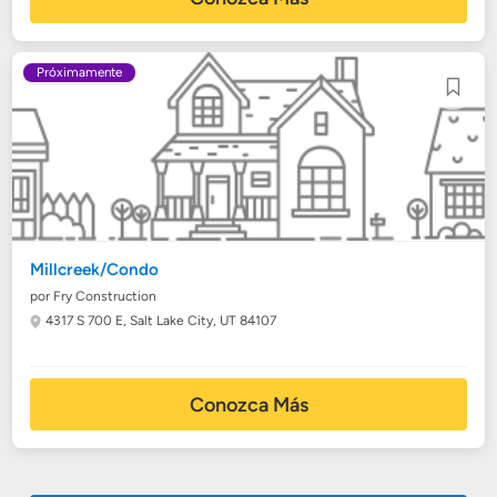
Próximamente
Millcreek/Condo
por Fry Construction
4317 S 700 E,
Salt Lake City, UT 84107
Conozca Más