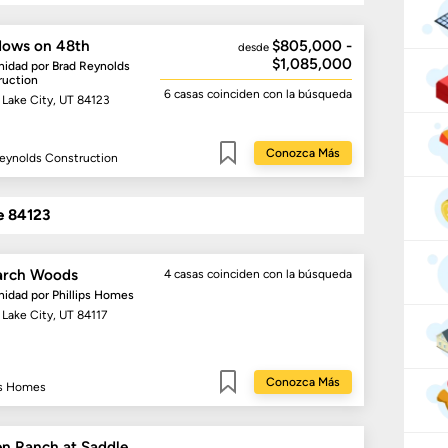
ows on 48th
$805,000 -
desde
$1,085,000
idad por
Brad Reynolds
ruction
6 casas
coinciden con la búsqueda
 Lake City, UT 84123
Conozca Más
eynolds Construction
Guardar
e 84123
rch Woods
4 casas
coinciden con la búsqueda
idad por
Phillips Homes
 Lake City, UT 84117
Conozca Más
ps Homes
Guardar
n Ranch at Saddle