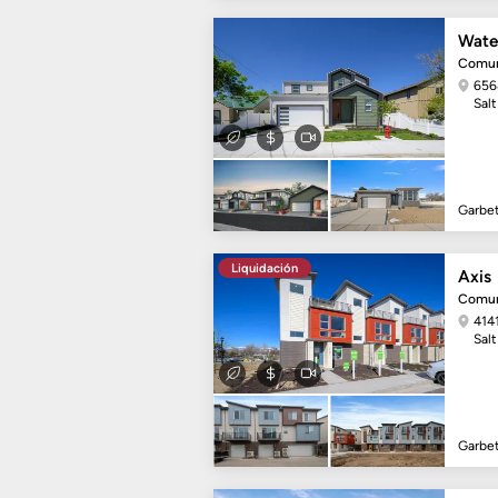
Wate
Comun
656
Salt
Garbe
Liquidación
Axis
Comun
414
Salt
Garbe