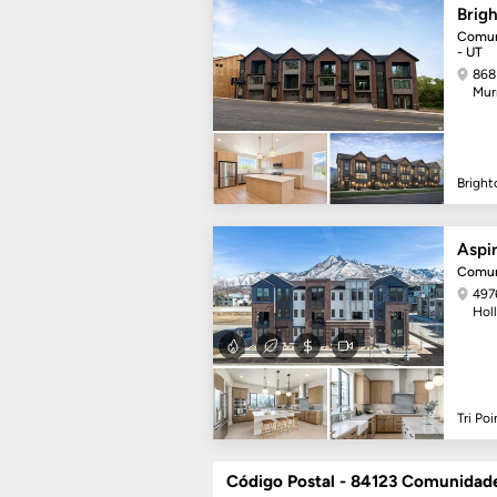
Brig
Comun
- UT
868
Mur
Brigh
Aspir
Comun
497
Hol
Tri Po
Código Postal - 84123 Comunidad