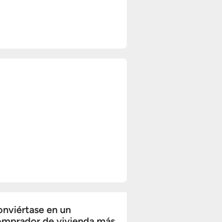
nviértase en un
omprador de vivienda más