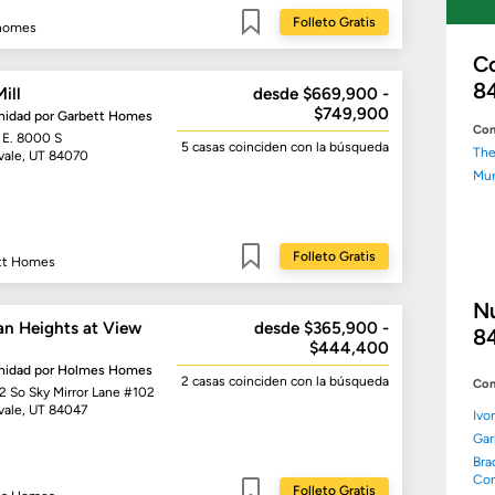
Folleto Gratis
homes
Guardar
C
8
ill
desde $669,900 -
$749,900
idad por
Garbett Homes
Com
 E. 8000 S
5 casas
coinciden con la búsqueda
The
vale, UT 84070
Mur
Folleto Gratis
tt Homes
Guardar
N
an Heights at View
desde $365,900 -
8
$444,400
idad por
Holmes Homes
2 casas
coinciden con la búsqueda
Con
2 So Sky Mirror Lane #102
vale, UT 84047
Ivo
Gar
Bra
Con
Folleto Gratis