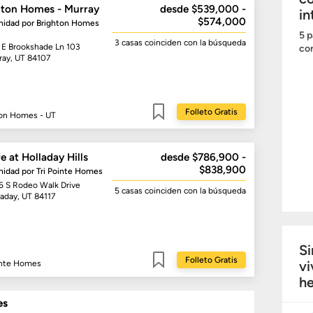
hton Homes - Murray
desde $539,000 -
in
$574,000
idad por
Brighton Homes
5 p
3 casas
coinciden con la búsqueda
 E Brookshade Ln 103
com
ray, UT 84107
Folleto Gratis
ton Homes - UT
Guardar
e at Holladay Hills
desde $786,900 -
$838,900
idad por
Tri Pointe Homes
6 S Rodeo Walk Drive
5 casas
coinciden con la búsqueda
laday, UT 84117
Si
Folleto Gratis
vi
inte Homes
Guardar
he
es