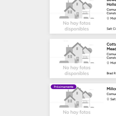
Holl
Comun
Const
Mid
Salt C
Cott
Mea
Comun
Const
Mid
Brad R
Próximamente
Mill
Comun
Salt