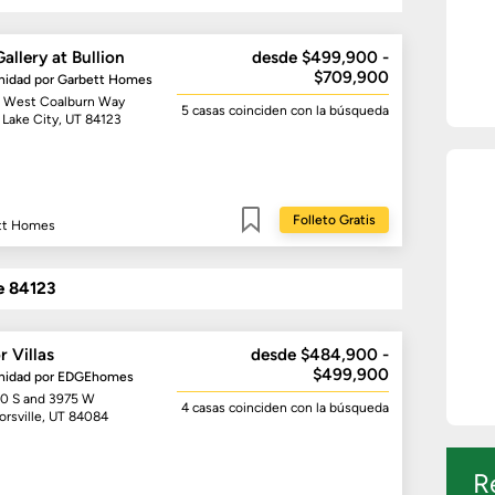
allery at Bullion
desde $499,900 -
$709,900
idad por
Garbett Homes
 West Coalburn Way
5 casas
coinciden con la búsqueda
 Lake City, UT 84123
Folleto Gratis
tt Homes
Guardar
e 84123
r Villas
desde $484,900 -
$499,900
idad por
EDGEhomes
0 S and 3975 W
4 casas
coinciden con la búsqueda
orsville, UT 84084
R