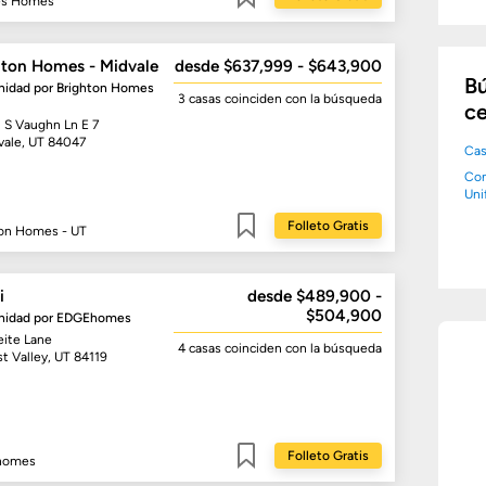
s Homes
Guardar
hton Homes - Midvale
desde $637,999 - $643,900
Bú
idad por
Brighton Homes
3 casas
coinciden con la búsqueda
ce
1 S Vaughn Ln E 7
vale, UT 84047
Cas
Co
Uni
Folleto Gratis
ton Homes - UT
Guardar
i
desde $489,900 -
$504,900
idad por
EDGEhomes
eite Lane
4 casas
coinciden con la búsqueda
t Valley, UT 84119
Folleto Gratis
homes
Guardar