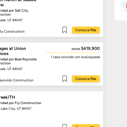
ow
idad por
Salt City
ruction
vale, UT 84047
Conozca Más
ity Construction
Guardar
ages at Union
$419,900
desde
dows
1 casa
coincide con la búsqueda
idad por
Brad Reynolds
ruction
vale, UT 84047
Conozca Más
eynolds Construction
Guardar
creek/TH
idad por
Fry Construction
 Lake City, UT 84107