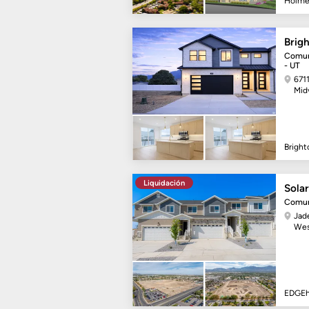
Holme
Brig
Comun
- UT
671
Mid
Brigh
Liquidación
Solar
Comun
Jad
Wes
EDGE