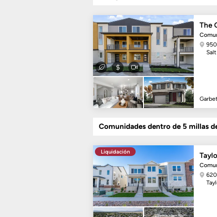
The G
Comun
950
Salt
Garbe
Comunidades dentro de 5 millas d
Liquidación
Taylo
Comun
620
Tayl