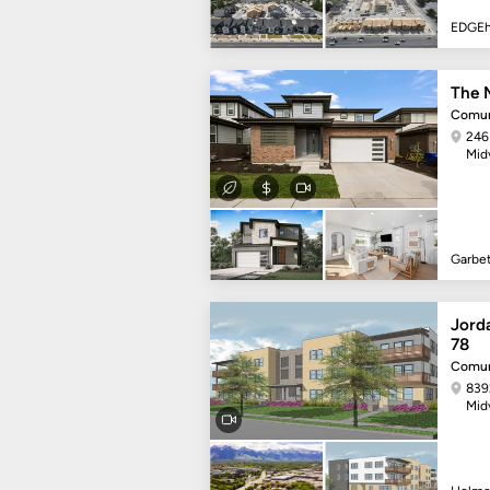
EDGE
The M
Comun
246
Mid
Garbe
Jord
78
Comun
839
Mid