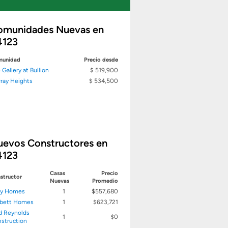
omunidades Nuevas en
4123
unidad
Precio desde
 Gallery at Bullion
$ 519,900
ray Heights
$ 534,500
uevos Constructores en
4123
Casas
Precio
structor
Nuevas
Promedio
ry Homes
1
$557,680
bett Homes
1
$623,721
d Reynolds
1
$0
struction