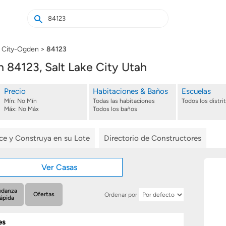
Buscar
Buscar
casas
nuevas
e City-Ogden
84123
84123, Salt Lake City Utah
Precio
Habitaciones & Baños
Escuelas
Mín:
No Mín
Todas las habitaciones
Todos los distri
Máx:
No Máx
Todos los baños
ice y Construya en su Lote
Directorio de Constructores
Ver Casas
danza
Ofertas
Ordenar por
ápida
es