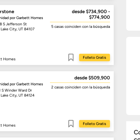
rstone
desde $734,900 -
$774,900
idad por
Garbett Homes
8 S Jefferson St
5 casas
coinciden con la búsqueda
 Lake City, UT 84107
Folleto Gratis
tt Homes
Guardar
desde $509,900
idad por
Garbett Homes
2 casas
coinciden con la búsqueda
1 S Winder Ward Dr
 Lake City, UT 84124
Folleto Gratis
tt Homes
Guardar
Co
c