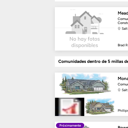
Mead
Comun
Const
Salt
Brad R
Comunidades dentro de 5 millas d
Mona
Comun
Salt
Philli
Próximamente
Bowe