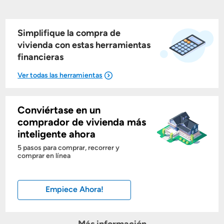
Simplifique la compra de
vivienda con estas herramientas
financieras
Conviértase en un
Mostrarme lo que puedo pagar
comprador de vivienda más
inteligente ahora
Costos casa nueva vs. usada
5 pasos para comprar, recorrer y
comprar en línea
Obtener mi puntaje de crédito
Empiece Ahora!
Calcular mi hipoteca
Obtener Aprobación Previa