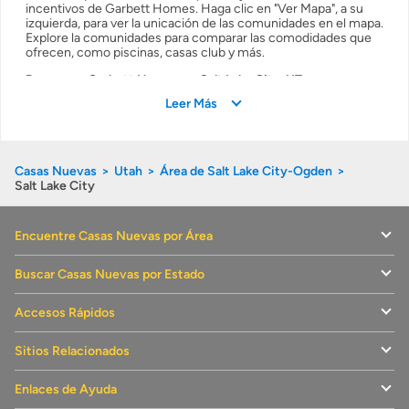
incentivos de Garbett Homes. Haga clic en "Ver Mapa", a su
izquierda, para ver la unicación de las comunidades en el mapa.
Explore la comunidades para comparar las comodidades que
ofrecen, como piscinas, casas club y más.
Resumen: Garbett Homes en Salt Lake City, UT
Leer Más
Este es un resumen de las comunidades de nueva
construcción que puede encontrar de Garbett Homes en Salt
Lake City.
Casas Nuevas
Utah
Área de Salt Lake City-Ogden
Nombre del Constructor
Garbett Homes
Salt Lake City
Comunidades:
6
Casas en Venta:
26
Encuentre Casas Nuevas por Área
Planos de Casas Disponibles:
17
Casas de Entrega Rápida:
9
Buscar Casas Nuevas por Estado
Precios desde:
$499,900
Accesos Rápidos
Pies Cuadrados:
1,234 a 2,581 Pies cuadrados
Opciones de Cuartos:
2 a 3
Sitios Relacionados
Opciones de Baños:
1 a 2
Enlaces de Ayuda
¿Cuál es el proceso constructivo de casas en estados