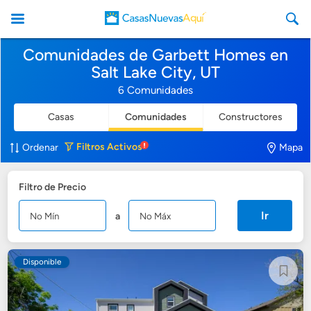
Comunidades de Garbett Homes en
Salt Lake City, UT
6 Comunidades
Casas
Comunidades
Constructores
CasasNuevasAqui
Filtros
Activos
Ordenar
Mapa
Filtro de Precio
Ir
a
Disponible