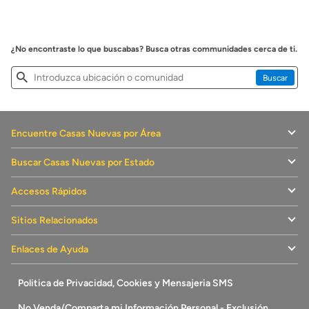
¿No encontraste lo que buscabas? Busca otras communidades cerca de ti.
Buscar
Buscar
casas
Buscar
nuevas
Encuentre Casas Nuevas por Área
Buscar Casas Nuevas por Estado
Accesos Rápidos
Sitios Relacionados
Enlaces de Ayuda
Politica de Privacidad, Cookies y Mensajeria SMS
No Venda/Comparta mi Información Personal - Exclusión