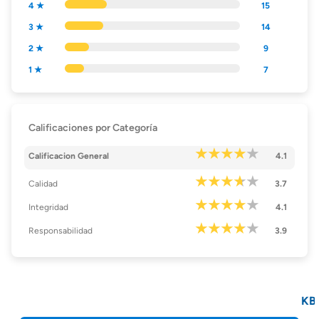
4 ★
15
3 ★
14
2 ★
9
1 ★
7
Calificaciones por Categoría
Calificacion General
4.1
Calidad
3.7
Integridad
4.1
Responsabilidad
3.9
KB Hom