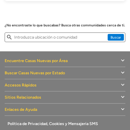
¿No encontraste lo que buscabas? Busca otras communidades cerca de ti.
Buscar
Buscar
casas
Buscar
nuevas
Encuentre Casas Nuevas por Área
Buscar Casas Nuevas por Estado
Accesos Rápidos
Sitios Relacionados
Enlaces de Ayuda
Politica de Privacidad, Cookies y Mensajeria SMS