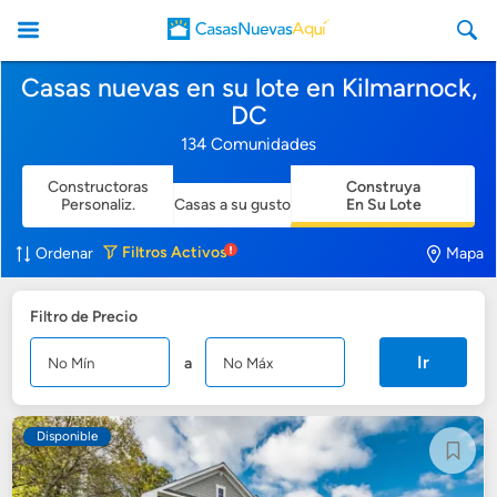
Casas nuevas en su lote en Kilmarnock,
DC
134 Comunidades
Constructoras
Construya
CasasNuevasAqui
Personaliz.
Casas a su gusto
En Su Lote
Filtros
Activos
Ordenar
Mapa
Filtro de Precio
Ir
a
Disponible