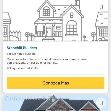
Stonehill Builders
por Stonehill Builders
Cada propietario tiene un viaje diferente a su primera casa
personalizada. un par de ellos han es...
Haymarket, VA 20169
Conozca Más