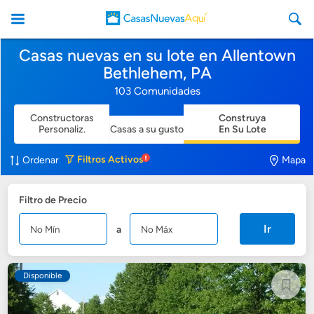
Casas nuevas en su lote en Allentown
Bethlehem, PA
103 Comunidades
Constructoras
Construya
CasasNuevasAqui
Personaliz.
Casas a su gusto
En Su Lote
Filtros
Activos
Ordenar
Mapa
Filtro de Precio
Ir
a
Disponible