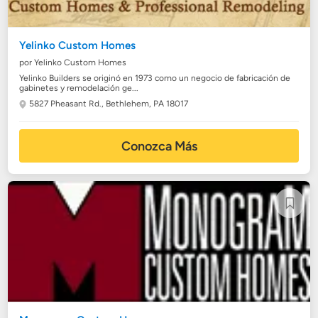
Yelinko Custom Homes
por Yelinko Custom Homes
Yelinko Builders se originó en 1973 como un negocio de fabricación de
gabinetes y remodelación ge...
5827 Pheasant Rd.,
Bethlehem, PA 18017
Conozca Más