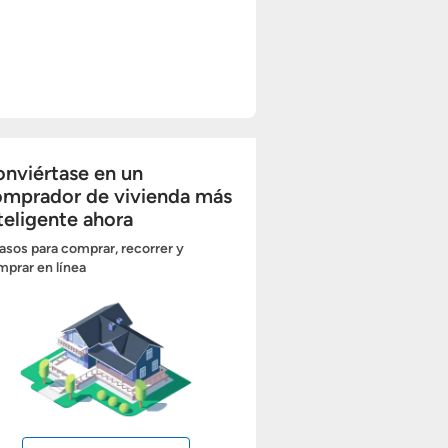
nviértase en un
omprador de vivienda más
teligente ahora
asos para comprar, recorrer y
prar en línea