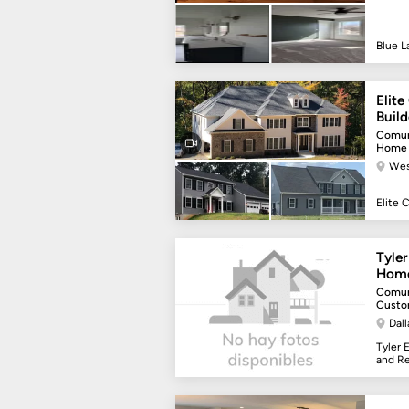
Blue L
Elit
Build
Comun
Home B
Wes
Elite 
Tyle
Hom
Comun
Custo
Dal
Tyler
and R