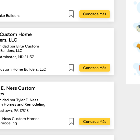
Conozca Más
ake Builders
Guardar
e Custom Home
ers, LLC
idad por
Elite Custom
uilders, LLC
tminster, MD 21157
Conozca Más
Custom Home Builders, LLC
Guardar
r E. Ness Custom
es
idad por
Tyler E. Ness
m Homes and Remodeling
lastown, PA 17313
 E. Ness Custom Homes
Conozca Más
emodeling
Guardar