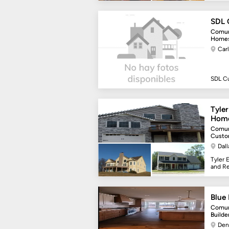
SDL 
Comun
Homes
Carl
SDL C
Tyle
Home
Comun
Custo
Dal
Tyler
and R
Blue 
Comun
Builde
Den