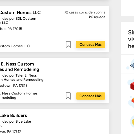
Custom Homes LLC
72 casas
coinciden con la
búsqueda
idad por
SDL Custom
 LLC
isle, PA 17015
Si
vi
Conozca Más
he
ustom Homes LLC
Guardar
r E. Ness Custom
s and Remodeling
idad por
Tyler E. Ness
m Homes and Remodeling
lastown, PA 17313
 E. Ness Custom Homes
Conozca Más
emodeling
Guardar
Lake Builders
idad por
Blue Lake
rs
ver, PA 17517