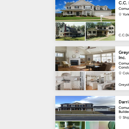
C.C. 
Comun
Yor
C.C.Di
Grey
Inc.
Comun
Constr
Col
Greyst
Darri
Comun
Builde
Shi