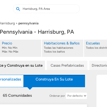
Buscar
Buscar
casas
nuevas
Harrisburg
pennsylvania
 Pennsylvania - Harrisburg, PA
Precio
Habitaciones & Baños
Escuelas
Mín:
No Mín
Todas las habitaciones
Todos los distri
Máx:
No Máx
Todos los baños
ice y Construya en su Lote
Casas Prefabricadas
Director
rsonalizadas
Construya En Su Lote
65 Comunidades
Ordenar por