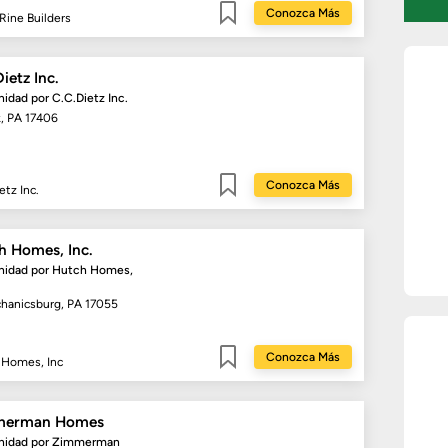
Conozca Más
 Rine Builders
Guardar
ietz Inc.
idad por
C.C.Dietz Inc.
k, PA 17406
Conozca Más
etz Inc.
Guardar
h Homes, Inc.
idad por
Hutch Homes,
hanicsburg, PA 17055
Conozca Más
 Homes, Inc
Guardar
merman Homes
idad por
Zimmerman