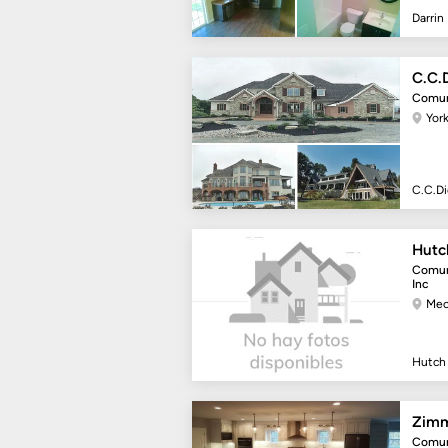
Darrin
C.C.D
Comun
Yor
C.C.Di
Hutc
Comun
Inc
Mec
Hutch
Zim
Comun