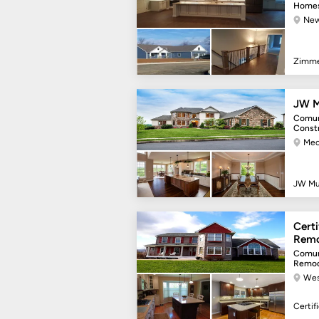
Home
New
Zimm
JW M
Comun
Const
Mec
JW Mu
Cert
Remo
Comun
Remod
Wes
Certi