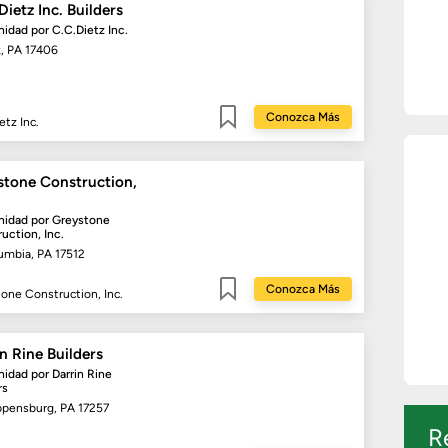
Dietz Inc. Builders
idad por
C.C.Dietz Inc.
k, PA 17406
Conozca Más
etz Inc.
Guardar
stone Construction,
idad por
Greystone
uction, Inc.
umbia, PA 17512
Conozca Más
one Construction, Inc.
Guardar
n Rine Builders
idad por
Darrin Rine
rs
ppensburg, PA 17257
R