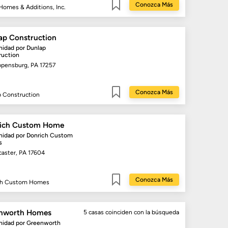
Conozca Más
omes & Additions, Inc.
Guardar
ap Construction
idad por
Dunlap
ruction
ppensburg, PA 17257
Conozca Más
 Construction
Guardar
ich Custom Home
idad por
Donrich Custom
s
caster, PA 17604
Conozca Más
ch Custom Homes
Guardar
nworth Homes
5 casas
coinciden con la búsqueda
idad por
Greenworth