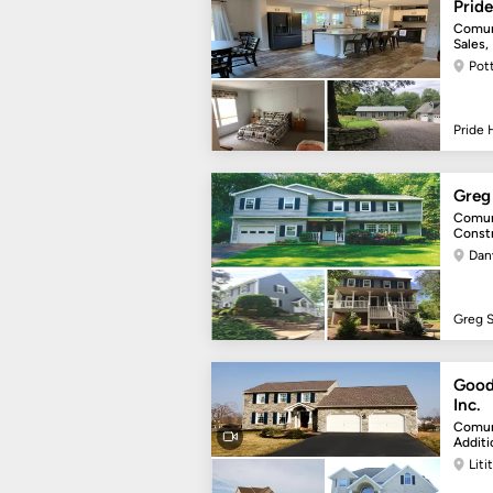
Prid
Comun
Sales,
Pott
Pride 
Greg
Comun
Const
Danv
Greg S
Good
Inc.
Comun
Additi
Liti