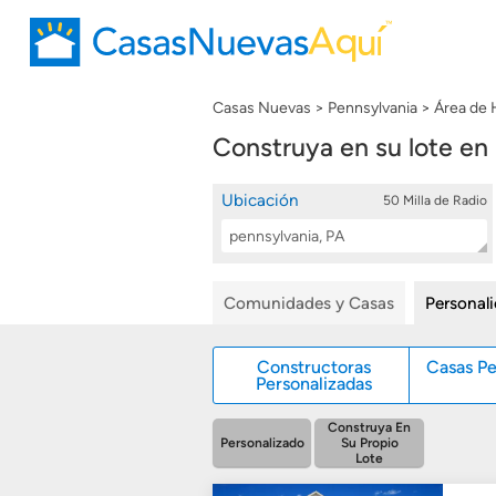
Casas Nuevas
Pennsylvania
Área de 
Construya en su lote en
Ubicación
50 Milla de Radio
Location
Buscar
Search
Comunidades y Casas
Personal
Constructoras
Casas Pe
Personalizadas
Construya En
Personalizado
Su Propio
Lote