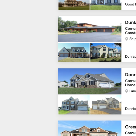
Good H
Dunl
Comun
Const
Shi
Dunlap
Donr
Comun
Home
Lan
Donri
Gree
Comun