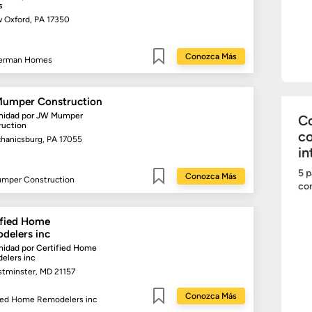
s
 Oxford, PA 17350
Conozca Más
erman Homes
Guardar
umper Construction
idad por
JW Mumper
Co
ruction
c
hanicsburg, PA 17055
in
5 p
Conozca Más
mper Construction
com
Guardar
ified Home
delers inc
idad por
Certified Home
elers inc
tminster, MD 21157
Conozca Más
fied Home Remodelers inc
Guardar