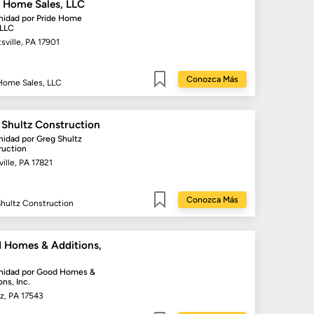
e Home Sales, LLC
idad por
Pride Home
 LLC
sville, PA 17901
Conozca Más
Home Sales, LLC
Guardar
 Shultz Construction
idad por
Greg Shultz
ruction
ille, PA 17821
Conozca Más
hultz Construction
Guardar
 Homes & Additions,
idad por
Good Homes &
ons, Inc.
tz, PA 17543