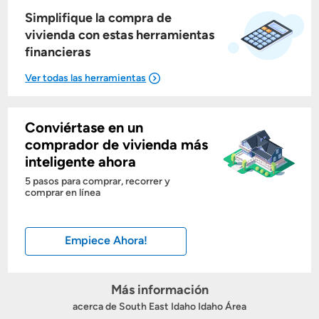
Simplifique la compra de
vivienda con estas herramientas
financieras
Conviértase en un
Mostrarme lo que puedo pagar
comprador de vivienda más
inteligente ahora
Costos casa nueva vs. usada
5 pasos para comprar, recorrer y
comprar en línea
Obtener mi puntaje de crédito
Empiece Ahora!
Calcular mi hipoteca
Obtener Aprobación Previa
Más información
acerca de South East Idaho Idaho Área