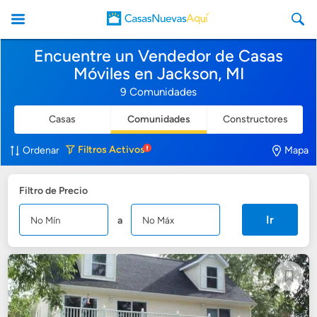
Encuentre un Vendedor de Casas
Móviles en Jackson, MI
9 Comunidades
Casas
Comunidades
Constructores
CasasNuevasAqui
Filtros
Activos
Ordenar
Mapa
Filtro de Precio
Ir
a