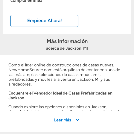
comprar en línea
Obtener mi puntaje de crédito
Empiece Ahora!
Calcular mi hipoteca
Obtener Aprobación Previa
Más información
acerca de Jackson, MI
Preparar mi casa para la venta
Como el líder online de construcciones de casas nuevas,
NewHomeSource.com está orgulloso de contar con una de
Seguro de propietarios
las más amplias selecciones de casas modulares,
prefabricadas y móviles a la venta en Jackson, MI y sus
alrededores.
Obtener ofertas por mi casa
Encuentre el Vendedor Ideal de Casas Prefabricadas en
Jackson
Cuando explore las opciones disponibles en Jackson,
descubrirá rápidamente que hay 9 constructores ofreciendo
casas modulares, prefabricadas y móviles a la venta en su área.
Leer Más
Podrá averiguar más de los vendedores de casas móviles en
Jackson y obtener las direcciones para encontrar las
localidades de los centros de ventas más convenientes para