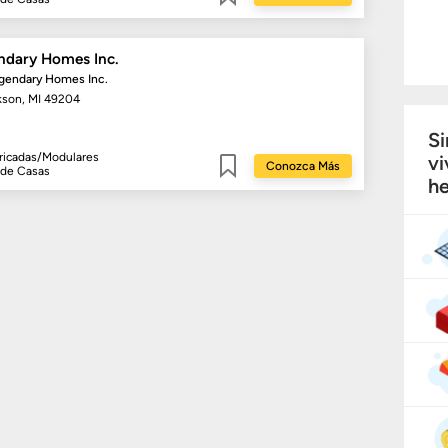
Guardar
ndary Homes Inc.
gendary Homes Inc.
kson, MI 49204
Si
ricadas/Modulares
vi
Conozca Más
 de Casas
he
Guardar