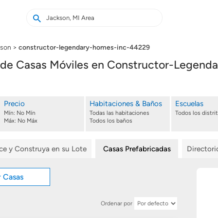
Buscar
Buscar
casas
nuevas
kson
constructor-legendary-homes-inc-44229
 de Casas Móviles en Constructor-Legen
Precio
Habitaciones & Baños
Escuelas
Mín:
No Mín
Todas las habitaciones
Todos los distri
Máx:
No Máx
Todos los baños
ice y Construya en su Lote
Casas Prefabricadas
Director
r Casas
Ordenar por