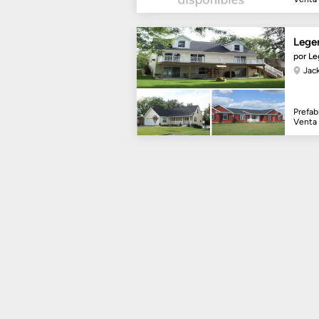
Lege
por Le
Jac
Prefab
Venta