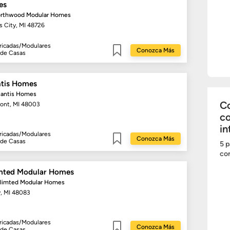
es
orthwood Modular Homes
s City, MI 48726
ricadas/Modulares
Conozca Más
 de Casas
Guardar
ntis Homes
lantis Homes
Co
ont, MI 48003
c
in
ricadas/Modulares
Conozca Más
 de Casas
5 p
Guardar
com
mted Modular Homes
nlimted Modular Homes
y, MI 48083
ricadas/Modulares
Conozca Más
 de Casas