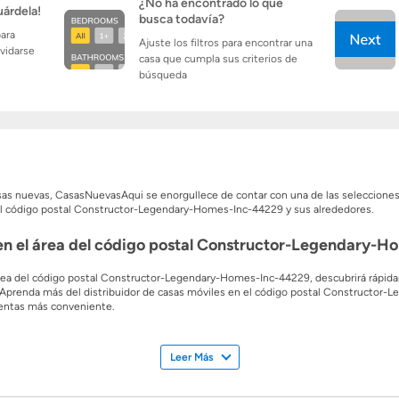
¿No ha encontrado lo que
uárdela!
busca todavía?
para
Ajuste los filtros para encontrar una
lvidarse
casa que cumpla sus criterios de
búsqueda
casas nuevas, CasasNuevasAqui se enorgullece de contar con una de las seleccion
del código postal Constructor-Legendary-Homes-Inc-44229 y sus alrededores.
en el área del código postal Constructor-Legendary-
 área del código postal Constructor-Legendary-Homes-Inc-44229, descubrirá rápid
 Aprenda más del distribuidor de casas móviles en el código postal Constructor
 ventas más conveniente.
s constructores, podrá elegir el tamaño perfecto para su familia con casas que va
on hasta 0 habitaciones! Una de las mejores cosas de comprar una casa modular es 
Leer Más
Homes-Inc-44229 es uno de los mejores lugares para invertir y construir una casa
se en contacto con el constructor hoy mismo.