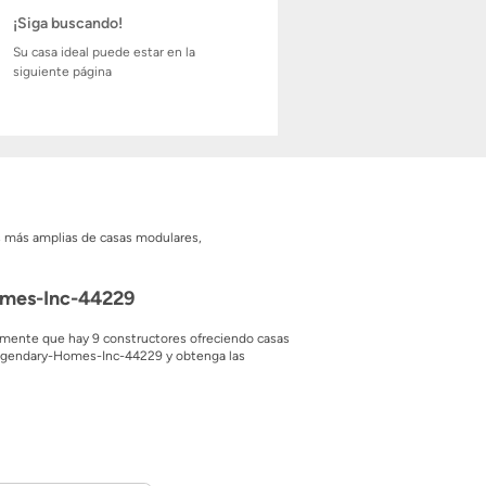
¡Siga buscando!
Su casa ideal puede estar en la
siguiente página
es más amplias de casas modulares,
Homes-Inc-44229
amente que hay 9 constructores ofreciendo casas
-Legendary-Homes-Inc-44229 y obtenga las
n desde los hasta los 0 pies cuadrados. ¡También
el precio. Con un precio inicial de solo $ $, el
 modular. Descargue los folletos gratuitos de