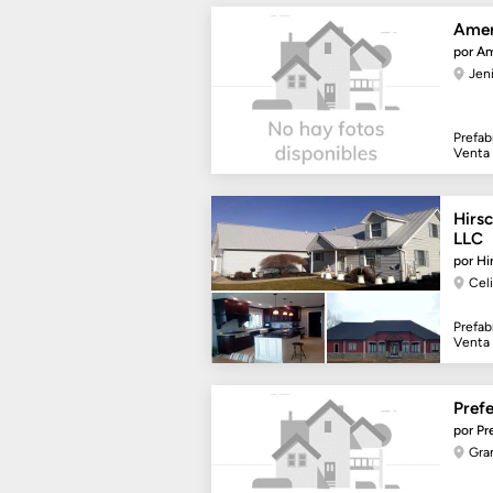
Amer
por Am
Jen
Prefab
Venta
Hirs
LLC
por Hi
Cel
Prefab
Venta
Pref
por P
Gra