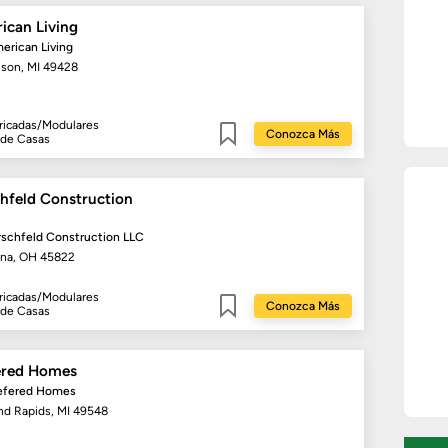
ican Living
erican Living
ison, MI 49428
ricadas/Modulares
Conozca Más
 de Casas
Guardar
chfeld Construction
rschfeld Construction LLC
ina, OH 45822
ricadas/Modulares
Conozca Más
 de Casas
Guardar
ered Homes
refered Homes
nd Rapids, MI 49548