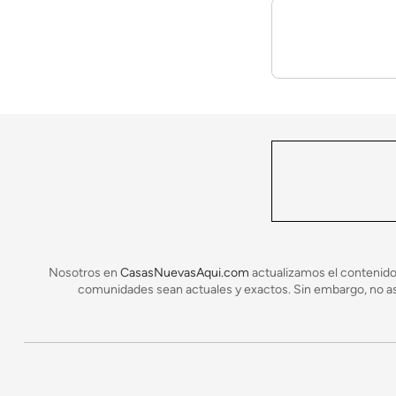
¿Qué son las casas prefabricadas
Anuncio
En lugar de construir una nueva casa sobre su lo
se completa la construcción y la instalación. Deb
de error humano.
Nosotros en
CasasNuevasAqui.com
actualizamos el contenido
comunidades sean actuales y exactos. Sin embargo, no asu