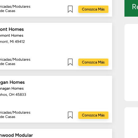
R
ricadas/Modulares
Conozca Más
 de Casas
Guardar
ont Homes
remont Homes
mont, MI 49412
ricadas/Modulares
Conozca Más
 de Casas
Guardar
agan Homes
lanagan Homes
phos, OH 45833
ricadas/Modulares
Conozca Más
 de Casas
Guardar
hwood Modular