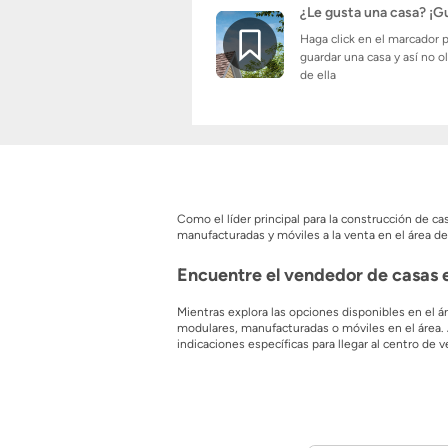
¿Le gusta una casa? ¡G
Haga click en el marcador 
guardar una casa y así no o
de ella
Como el líder principal para la construcción de 
manufacturadas y móviles a la venta en el área 
Encuentre el vendedor de casas 
Mientras explora las opciones disponibles en el
modulares, manufacturadas o móviles en el área.
indicaciones específicas para llegar al centro de
Con 0 planos de planta disponibles de todos esto
encontrará algunos planos de planta que cuentan c
mercado de código postal Constructor-Legendary-
todos los planos que llamen su atención y pónga