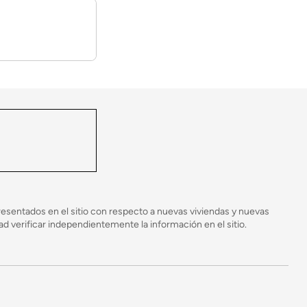
ontrolado y luego se transportan a su lote donde
 proceso de construcción y disminuye el potencial
esentados en el sitio con respecto a nuevas viviendas y nuevas
 verificar independientemente la información en el sitio.