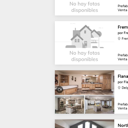
Prefab
Venta
Frem
por F
Fre
Prefab
Venta
Flan
por F
Del
Prefab
Venta
Nort