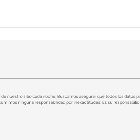
 y las casas modulares?
te, las casas manufacturadas y modulares se construyen en una fábrica con clima c
ido a que las casas modulares se construyen dentro de una fábrica, esto acelera el
 de nuestro sitio cada noche. Buscamos asegurar que todos los datos pr
mimos ninguna responsabilidad por inexactitudes. Es su responsabilidad