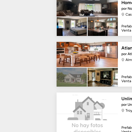
Hom
por N
Cas
Prefab
Venta
Atla
por At
Alm
Prefab
Venta
Unli
por U
Tro
Prefab
Venta