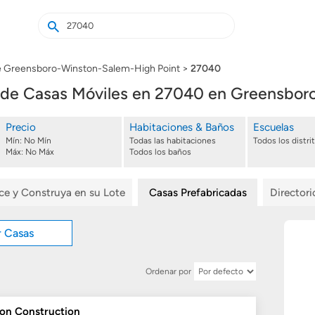
Buscar
Buscar
casas
nuevas
e Greensboro-Winston-Salem-High Point
27040
de Casas Móviles en 27040 en Greensboro
Precio
Habitaciones & Baños
Escuelas
Mín:
No Mín
Todas las habitaciones
Todos los distri
Máx:
No Máx
Todos los baños
ice y Construya en su Lote
Casas Prefabricadas
Director
r Casas
Ordenar por
ton Construction