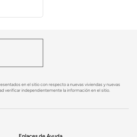
ontrolado y luego se transportan a su lote donde
 proceso de construcción y disminuye el potencial
esentados en el sitio con respecto a nuevas viviendas y nuevas
 verificar independientemente la información en el sitio.
Enlaces de Ayuda