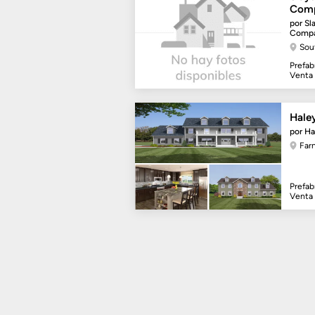
Comp
por Sl
Compa
Sou
Prefab
Venta
Hale
por Ha
Far
Prefab
Venta