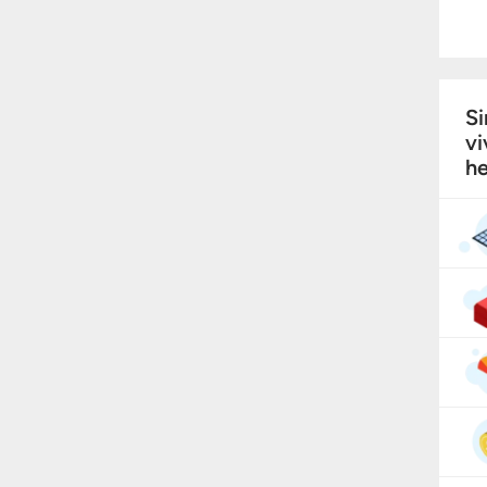
Si
vi
he