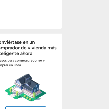
nviértase en un
omprador de vivienda más
teligente ahora
asos para comprar, recorrer y
prar en línea