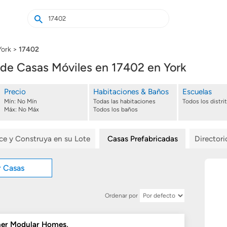
Buscar
Buscar
casas
nuevas
York
17402
de Casas Móviles en 17402 en York
Precio
Habitaciones & Baños
Escuelas
Mín:
No Mín
Todas las habitaciones
Todos los distri
Máx:
No Máx
Todos los baños
ice y Construya en su Lote
Casas Prefabricadas
Director
r Casas
Ordenar por
ner Modular Homes,