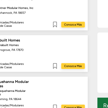
ntner Modular Homes, Inc
khannock, PA 18657
ricadas/Modulares
Conozca Más
 de Casas
Guardar
built Homes
rabuilt Homes
insgrove, PA 17870
ricadas/Modulares
Conozca Más
 de Casas
Guardar
uehanna Modular
es
usquehanna Modular
s
ming, PA 18644
R
ricadas/Modulares
Conozca Más