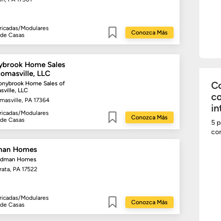
ricadas/Modulares
Conozca Más
 de Casas
Guardar
ybrook Home Sales
homasville, LLC
Co
onybrook Home Sales of
ville, LLC
c
masville, PA 17364
in
ricadas/Modulares
Conozca Más
 de Casas
5 p
Guardar
com
man Homes
edman Homes
rata, PA 17522
ricadas/Modulares
Conozca Más
 de Casas
Guardar