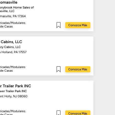
homasville
onybrook Home Sales of
ville, LLC
masville, PA 17364
ricadas/Modulares
Conozca Más
 de Casas
Guardar
 Cabins, LLC
zy Cabins, LLC
 Holland, PA 17557
ricadas/Modulares
Conozca Más
 de Casas
Guardar
 Trailer Park INC
wer Trailer Park INC
nt Holly, NJ 08060
ricadas/Modulares
Conozca Más
 de Casas