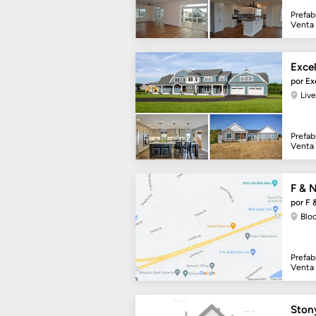
Prefab
Venta
Exce
por E
Liv
Prefab
Venta
F & 
por F 
Blo
Prefab
Venta
Ston