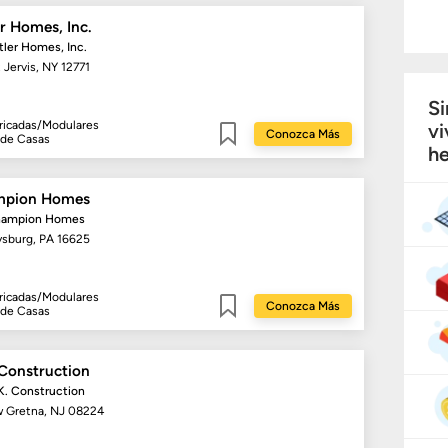
r Homes, Inc.
tler Homes, Inc.
 Jervis, NY 12771
Si
ricadas/Modulares
vi
Conozca Más
 de Casas
he
Guardar
pion Homes
hampion Homes
ysburg, PA 16625
ricadas/Modulares
Conozca Más
 de Casas
Guardar
 Construction
K. Construction
 Gretna, NJ 08224