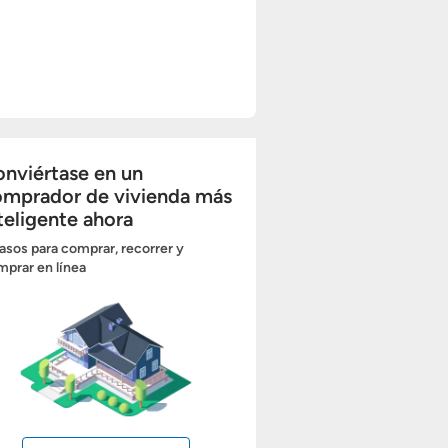
nviértase en un
omprador de vivienda más
teligente ahora
asos para comprar, recorrer y
prar en línea