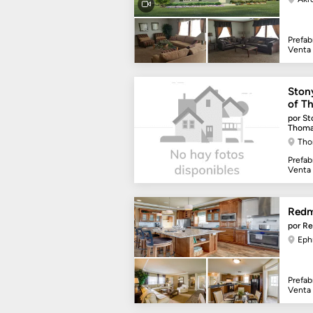
Prefab
Venta
Ston
of T
por St
Thomas
Tho
Prefab
Venta
Red
por R
Eph
Prefab
Venta