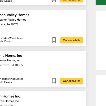
 de Casas
Guardar
non Valley Homes
ebanon Valley Homes
myra, PA 17078
ricadas/Modulares
Conozca Más
 de Casas
Guardar
ms Home, Inc
reams Home, Inc
lertown, PA 18055
ricadas/Modulares
Conozca Más
 de Casas
Guardar
n Homes Inc
kron Homes Inc
on, PA 17501