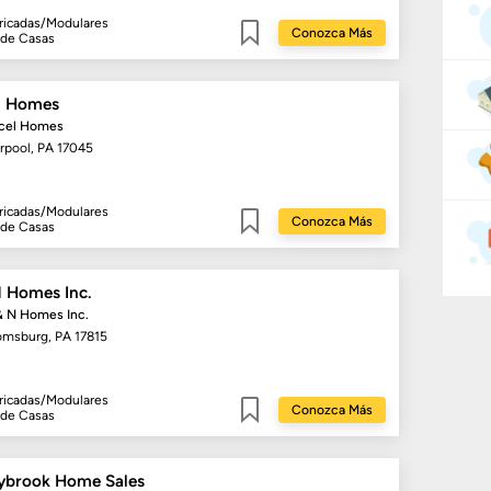
ricadas/Modulares
Conozca Más
 de Casas
Guardar
l Homes
xcel Homes
erpool, PA 17045
ricadas/Modulares
Conozca Más
 de Casas
Guardar
N Homes Inc.
& N Homes Inc.
omsburg, PA 17815
ricadas/Modulares
Conozca Más
 de Casas
Guardar
ybrook Home Sales