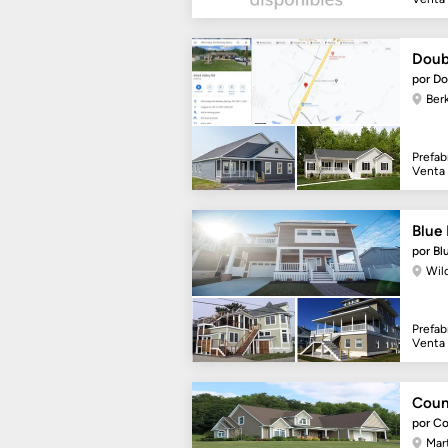
Doub
por D
Ber
Prefab
Venta
Blue 
por Bl
Wil
Prefab
Venta
Coun
por C
Mar