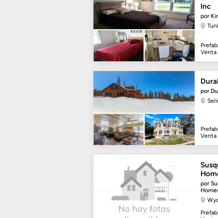
Inc
por Ki
Tun
Prefab
Venta
Dura
por Du
Sel
Prefab
Venta
Susq
Hom
por S
Home
Wyo
Prefab