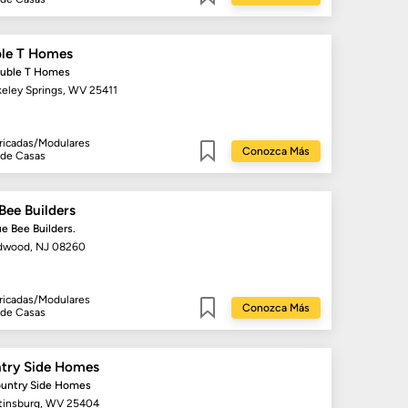
Guardar
le T Homes
ouble T Homes
keley Springs, WV 25411
ricadas/Modulares
Conozca Más
 de Casas
Guardar
Bee Builders
ue Bee Builders.
dwood, NJ 08260
ricadas/Modulares
Conozca Más
 de Casas
Guardar
try Side Homes
ountry Side Homes
tinsburg, WV 25404