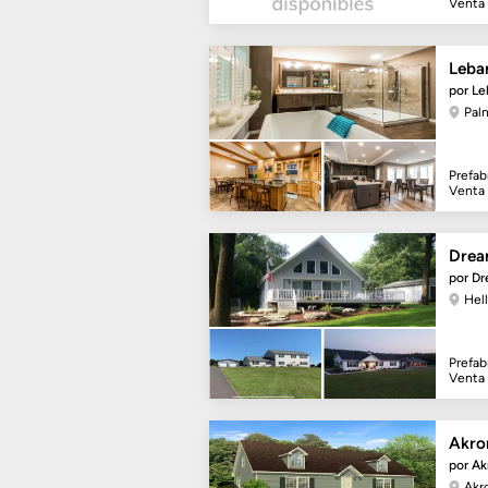
Venta
Leba
por L
Pal
Prefab
Venta
Drea
por D
Hel
Prefab
Venta
Akro
por A
Akr