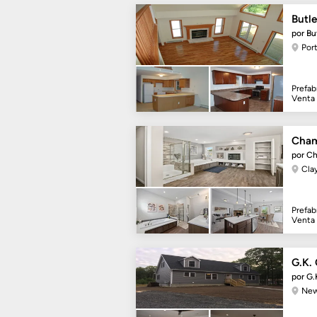
Butle
por Bu
Port
Prefab
Venta
Cham
por C
Cla
Prefab
Venta
G.K.
por G.
New