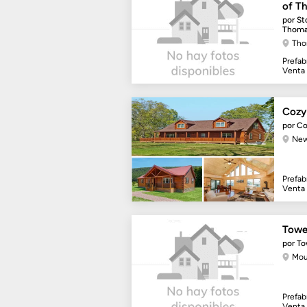
of T
por St
Thomas
Tho
Prefab
Venta
Cozy
por Co
New
Prefab
Venta
Tower
por To
Mou
Prefab
Venta