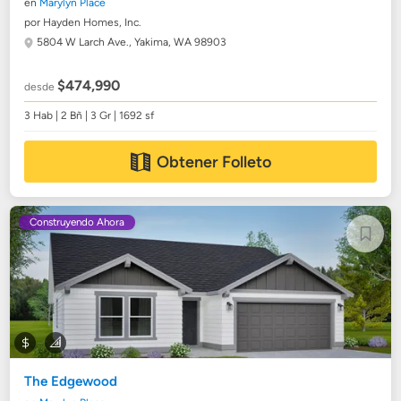
en
Marylyn Place
por Hayden Homes, Inc.
5804 W Larch Ave.,
Yakima, WA 98903
$474,990
desde
3 Hab | 2 Bñ | 3 Gr | 1692 sf
Obtener Folleto
Construyendo Ahora
The Edgewood