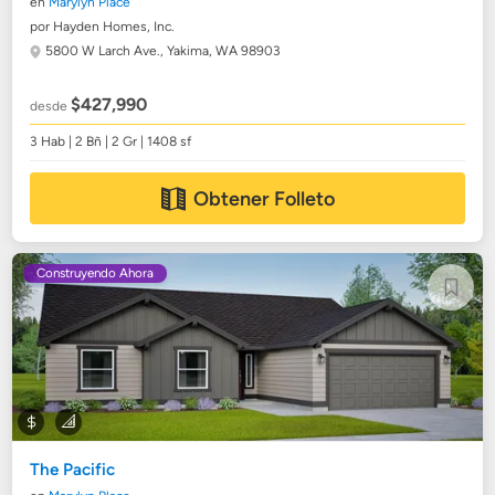
en
Marylyn Place
por Hayden Homes, Inc.
5800 W Larch Ave.,
Yakima, WA 98903
$427,990
desde
3 Hab | 2 Bñ | 2 Gr | 1408 sf
Obtener Folleto
Construyendo Ahora
The Pacific