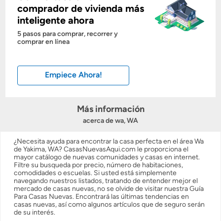
comprador de vivienda más
inteligente ahora
Costos casa nueva vs. usada
5 pasos para comprar, recorrer y
comprar en línea
Obtener mi puntaje de crédito
Empiece Ahora!
Calcular mi hipoteca
Obtener Aprobación Previa
Más información
acerca de wa, WA
Preparar mi casa para la venta
¿Necesita ayuda para encontrar la casa perfecta en el área Wa
de Yakima, WA? CasasNuevasAqui.com le proporciona el
mayor catálogo de nuevas comunidades y casas en internet.
Seguro de propietarios
Filtre su busqueda por precio, número de habitaciones,
comodidades o escuelas. Si usted está simplemente
navegando nuestros listados, tratando de entender mejor el
mercado de casas nuevas, no se olvide de visitar nuestra Guía
Obtener ofertas por mi casa
Para Casas Nuevas. Encontrará las últimas tendencias en
casas nuevas, así como algunos artículos que de seguro serán
de su interés.