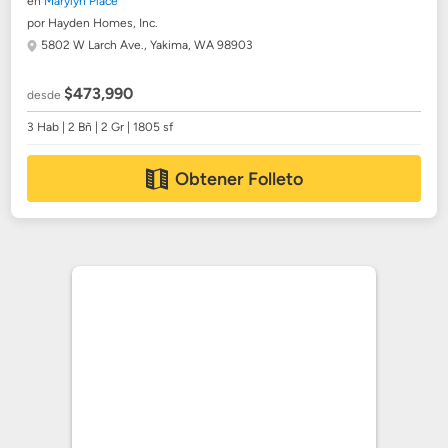
en
Marylyn Place
por Hayden Homes, Inc.
5802 W Larch Ave.,
Yakima, WA 98903
$473,990
desde
3 Hab | 2 Bñ | 2 Gr | 1805 sf
Obtener Folleto