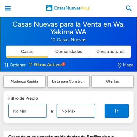
Casas Nuevas para la Venta en Wa,
Yakima WA
10 Casas Nuevas
Casas
Comunidades
Constructores
CasasNuevasAqui
Filtros
Activos
Ordenar
Mapa
Mudanza Rápida
Lista para Construir
Ofertas
Filtro de Precio
Ir
a
Casas de nueva construcción dentro de 5 millas de wa