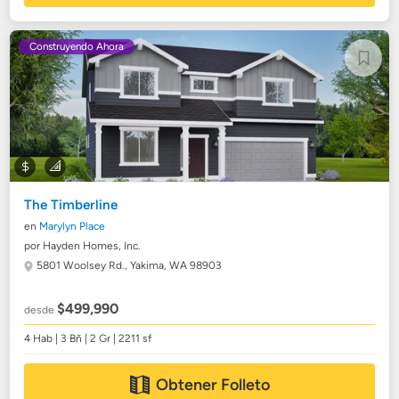
Construyendo Ahora
The Timberline
en
Marylyn Place
por Hayden Homes, Inc.
5801 Woolsey Rd.,
Yakima, WA 98903
$499,990
desde
4 Hab | 3 Bñ | 2 Gr | 2211 sf
Obtener Folleto