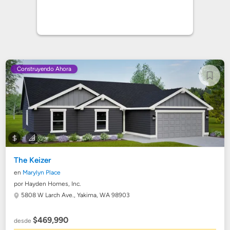
Construyendo Ahora
The Keizer
en
Marylyn Place
por Hayden Homes, Inc.
5808 W Larch Ave.,
Yakima, WA 98903
$469,990
desde