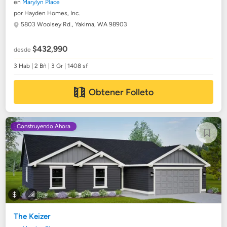
en
Marylyn Place
por Hayden Homes, Inc.
5803 Woolsey Rd.,
Yakima, WA 98903
$432,990
desde
3 Hab | 2 Bñ | 3 Gr | 1408 sf
Obtener Folleto
Construyendo Ahora
The Keizer