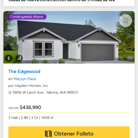
Construyendo Ahora
The Edgewood
en
Marylyn Place
por Hayden Homes, Inc.
5806 W Larch Ave.,
Yakima, WA 98903
$436,990
desde
3 Hab | 2 Bñ | 3 Gr | 1408 sf
Obtener Folleto