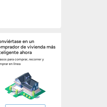
nviértase en un
omprador de vivienda más
teligente ahora
asos para comprar, recorrer y
prar en línea