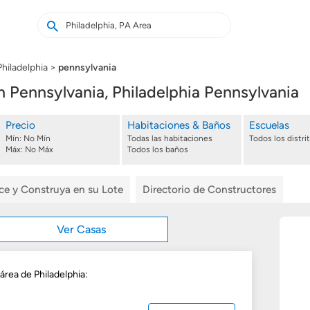
Buscar
Buscar
casas
nuevas
Philadelphia
pennsylvania
Pennsylvania, Philadelphia Pennsylvania
Precio
Habitaciones & Baños
Escuelas
Mín:
No Mín
Todas las habitaciones
Todos los distri
Máx:
No Máx
Todos los baños
ice y Construya en su Lote
Directorio de Constructores
Ver Casas
área de Philadelphia: