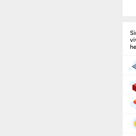
Si
vi
he