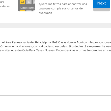
para
Ajuste los filtros para encontrar una
lvidarse
casa que cumpla sus criterios de
búsqueda
 en el área Pennsylvania de Philadelphia, PA? CasasNuevasAqui.com le proporcion
o, número de habitaciones, comodidades o escuelas. Si usted está simplemente na
e visitar nuestra Guía Para Casas Nuevas. Encontrará las últimas tendencias en ca