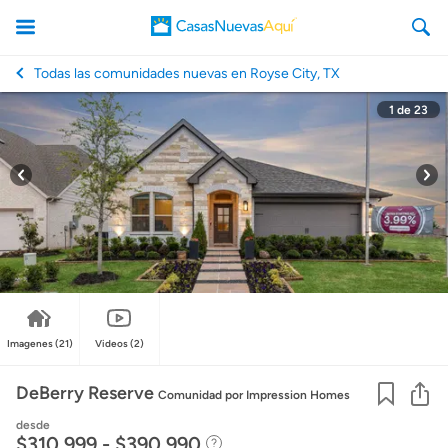
Todas las comunidades nuevas en Royse City, TX
1
de
23
CasasNuevasAqui
Imagenes
(21)
Videos
(2)
Co
DeBerry Reserve
Comunidad
por Impression Homes
desde
$310,999 - $390,990