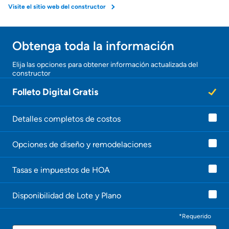
Visite el sitio web del constructor
Seguro de propietarios
Obtenga toda la información
Obtener ofertas por mi casa
¡Gracias!
Elija las opciones para obtener información actualizada del
constructor
¡
U
Folleto Digital Gratis
n
a
g
e
Detalles completos de costos
n
t
Opciones de diseño y remodelaciones
e
l
e
Tasas e impuestos de HOA
c
o
n
Disponibilidad de Lote y Plano
t
a
c
*Requerido
t
Nombre