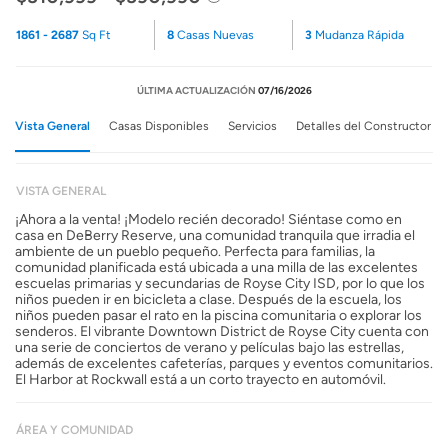
1861 - 2687
Sq Ft
8
Casas Nuevas
3
Mudanza Rápida
ÚLTIMA ACTUALIZACIÓN
07/16/2026
Vista General
Casas Disponibles
Servicios
Detalles del Constructor
VISTA GENERAL
¡Ahora a la venta! ¡Modelo recién decorado! Siéntase como en
casa en DeBerry Reserve, una comunidad tranquila que irradia el
ambiente de un pueblo pequeño. Perfecta para familias, la
comunidad planificada está ubicada a una milla de las excelentes
escuelas primarias y secundarias de Royse City ISD, por lo que los
niños pueden ir en bicicleta a clase. Después de la escuela, los
niños pueden pasar el rato en la piscina comunitaria o explorar los
senderos. El vibrante Downtown District de Royse City cuenta con
una serie de conciertos de verano y películas bajo las estrellas,
además de excelentes cafeterías, parques y eventos comunitarios.
El Harbor at Rockwall está a un corto trayecto en automóvil.
ÁREA Y COMUNIDAD