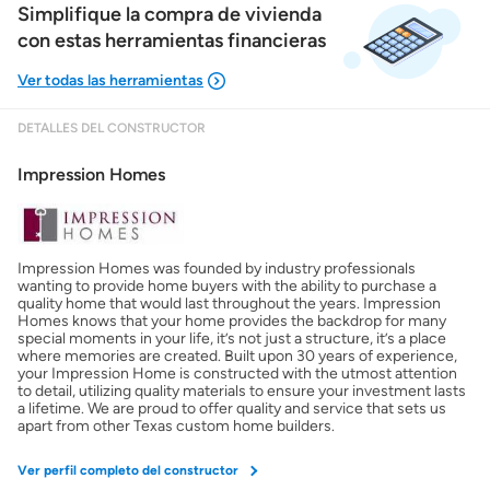
Simplifique la compra de vivienda
con estas herramientas financieras
DETALLES DEL CONSTRUCTOR
Mostrarme lo que puedo pagar
Impression Homes
Costos casa nueva vs. usada
Impression Homes was founded by industry professionals
Obtener mi puntaje de crédito
wanting to provide home buyers with the ability to purchase a
quality home that would last throughout the years. Impression
Homes knows that your home provides the backdrop for many
Calcular mi hipoteca
special moments in your life, it’s not just a structure, it’s a place
where memories are created. Built upon 30 years of experience,
your Impression Home is constructed with the utmost attention
to detail, utilizing quality materials to ensure your investment lasts
Obtener Aprobación Previa
a lifetime. We are proud to offer quality and service that sets us
apart from other Texas custom home builders.
Preparar mi casa para la venta
Ver perfil completo del constructor