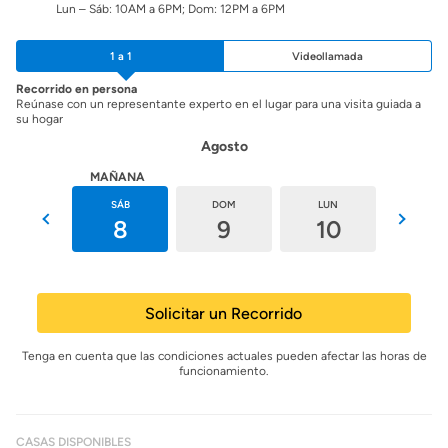
Lun – Sáb: 10AM a 6PM; Dom: 12PM a 6PM
1 a 1
Videollamada
Recorrido en persona
Reúnase con un representante experto en el lugar para una visita guiada a
su hogar
Agosto
HOY
MAÑANA
VIE
SÁB
DOM
LUN
MAR
7
8
9
10
11
Solicitar un Recorrido
Tenga en cuenta que las condiciones actuales pueden afectar las horas de
funcionamiento.
CASAS DISPONIBLES