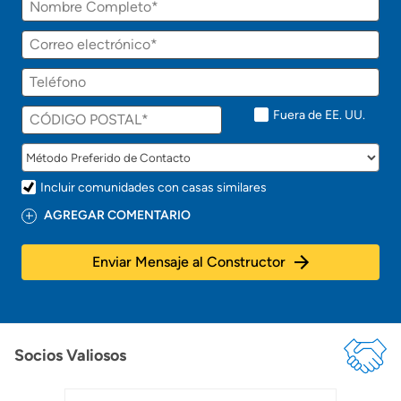
a
r
á
Correo
p
electrónico
r
Teléfono
o
n
t
Fuera de EE. UU.
o
!
Incluir comunidades con casas similares
AGREGAR COMENTARIO
Enviar Mensaje al Constructor
Socios Valiosos